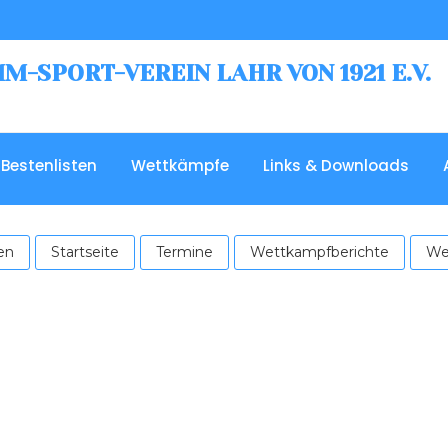
-SPORT-VEREIN LAHR VON 1921 E.V.
Bestenlisten
Wettkämpfe
Links & Downloads
en
Startseite
Termine
Wettkampfberichte
We
d dennoch haben wieder viele begeisterte Schwimmer teilgeno