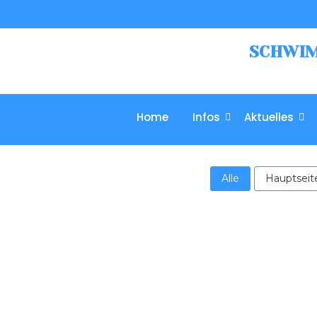
SCHWIMM
Home
Infos
Aktuelles
Alle
Hauptseit
12. Sommerschwimmfest – Ergebnisse
29. Juni 2026
/
Zwei wirklich sommerlich sehr heiße Tage un
Weiterlesen...