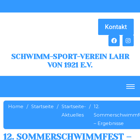
Kontakt
SCHWIMM-SPORT-VEREIN LAHR
VON 1921 E.V.
Home
/
Startseite
/
Startseite-
/
12.
Aktuelles
Sommerschwimmf
– Ergebnisse
12. SOMMERSCHWIMMFEST –