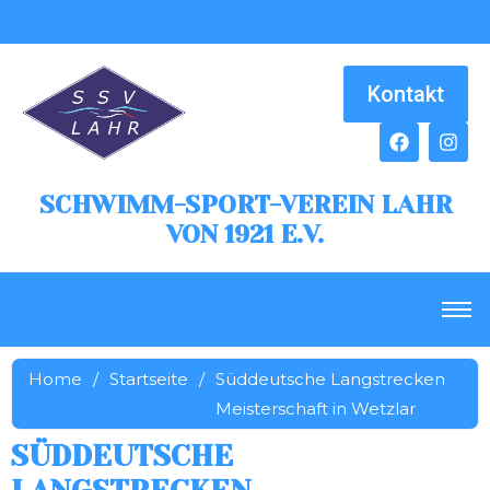
Kontakt
SCHWIMM-SPORT-VEREIN LAHR
VON 1921 E.V.
Home
/
Startseite
/
Süddeutsche Langstrecken
Meisterschaft in Wetzlar
SÜDDEUTSCHE