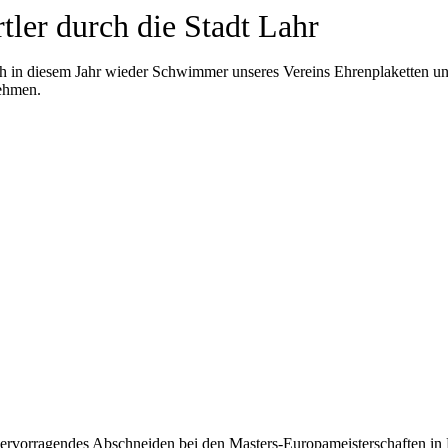
tler durch die Stadt Lahr
uch in diesem Jahr wieder Schwimmer unseres Vereins Ehrenplaketten u
ehmen.
ervorragendes Abschneiden bei den Masters-Europameisterschaften in 