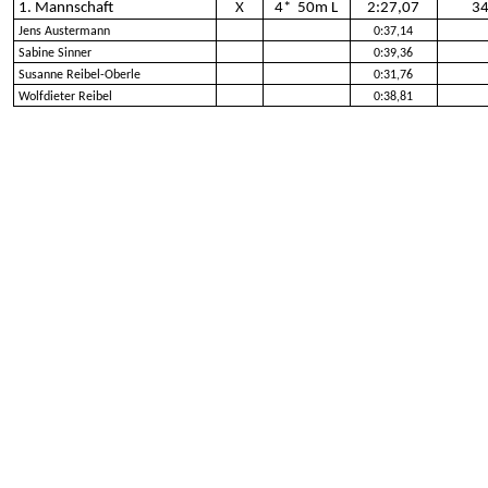
1. Mannschaft
X
4*
50m L
2:27,07
3
Jens Austermann
0:37,14
Sabine Sinner
0:39,36
Susanne Reibel-Oberle
0:31,76
Wolfdieter Reibel
0:38,81