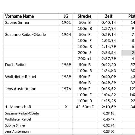
Vorname Name
JG
Strecke
Zeit
Pla
Sabine Sinner
1961
50m B
0:40,14
1
100m B
1:27,94
9
Susanne Reibel-Oberle
1964
50m F
0:29,14
7
100m F
1:03,94
8
100m R
1:14,79
6
200m S
2:38,54
2
200m L
2:37,79
4
Doris Reibel
1969
50m R
0:42,20
5
100m R
1:34,83
6
Wolfdieter Reibel
1939
50m F
0:40,09
4
50m B
0:49,39
3
Jens Austermann
1976
50m F
0:28,52
12
100m F
1:04,32
14
100m B
1:25,28
9
1. Mannschaft
X
4*
50m F
2:10,69
3
Susanne Reibel-Oberle
0:29,18
Wolfdieter Reibel
0:40,47
Sabine Sinner
0:32,74
Jens Austermann
0:28,30